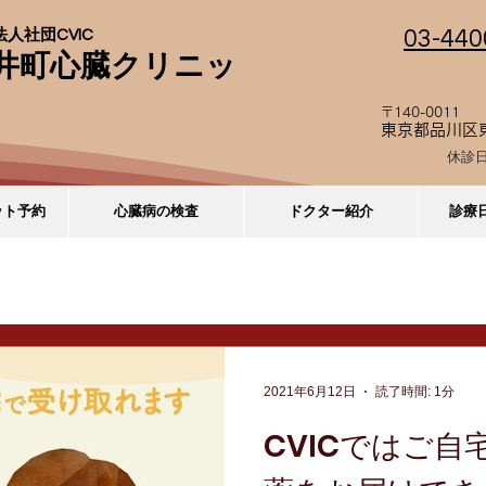
03-440
人社団CVIC
井町心臓クリニッ
〒140-0011
東京都品川区東
休診
ット予約
心臓病の検査
ドクター紹介
診療
日カレンダー
診療日（診療時間）変更のお知らせ
2021年6月12日
読了時間: 1分
CVICではご