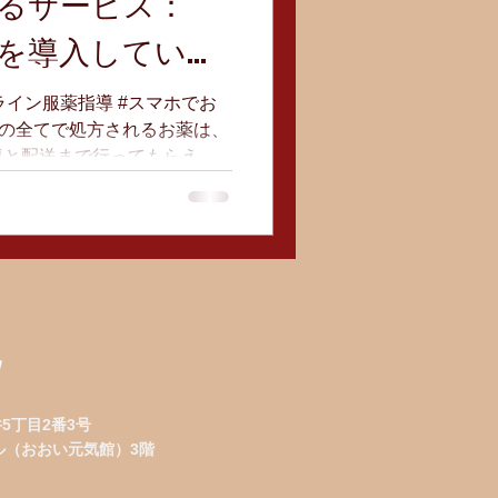
るサービス：
を導入していま
ンライン服薬指導 #スマホでお
ックの全てで処方されるお薬は、
導と配送まで行ってもらえる
ただけます。処方せんをおう
すり」利用とお申し出くださ
5丁目2番3号
ビル（おおい元気館）3階