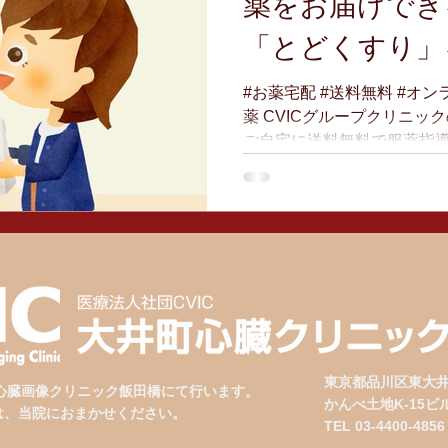
薬をお届けでき
「とどくすり」
す。
#お薬宅配 #送料無料 #オ
薬 CVICグループクリニ
ご自宅に送料無料で服薬指
「とどくすり」をご利用い
けとりの際には、「とどく
い。...
東京都品川区東大井
、心臓画像クリニック飯田橋にて行います。
かんべ土地K-15
は、当院におまかせください。
TEL 03-4400-4856