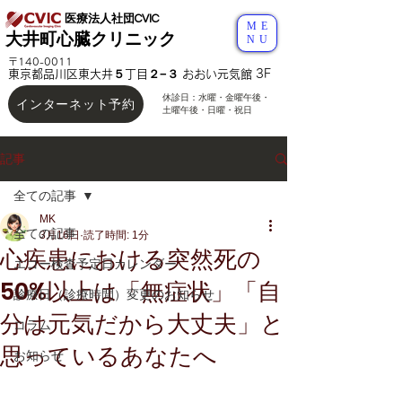
医療法人社団CVIC
ME
大井町心臓クリニック
NU
〒140-0011
東京都品川区東大井５丁目２−３ おおい元気館 3F
休診日：水曜・金曜午後
・
インターネット予約
土曜午後・日曜・祝日
記事
全ての記事
MK
全ての記事
3月16日
読了時間: 1分
心疾患における突然死の
エコー検査予定日カレンダー
50%以上は「無症状」「自
診療日（診療時間）変更のお知らせ
分は元気だから大丈夫」と
コラム
思っているあなたへ
お知らせ