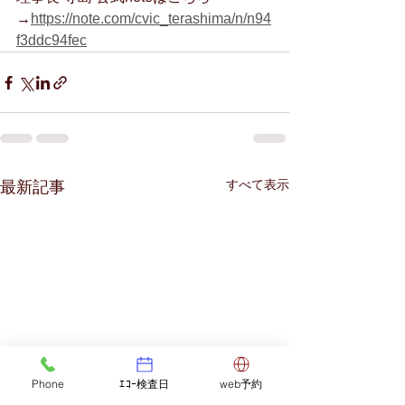
→
https://note.com/cvic_terashima/n/n94
f3ddc94fec
すべて表示
最新記事
Phone
ｴｺｰ検査日
web予約