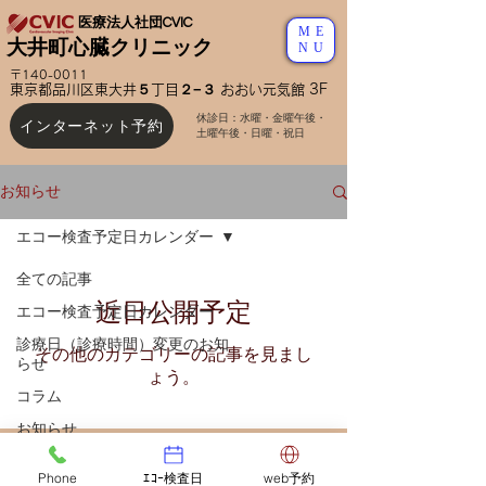
医療法人社団CVIC
ME
大井町心臓クリニック
NU
〒140-0011
東京都品川区東大井５丁目２−３ おおい元気館 3F
休診日：水曜・金曜午後
・
インターネット予約
土曜午後・日曜・祝日
お知らせ
エコー検査予定日カレンダー
全ての記事
近日公開予定
エコー検査予定日カレンダー
診療日（診療時間）変更のお知
その他のカテゴリーの記事を見まし
らせ
ょう。
コラム
お知らせ
Phone
ｴｺｰ検査日
web予約