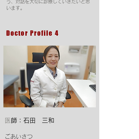
う、対話を大切に診療していきたいと思
います。
Doctor Profile 4
医
師：石田 三和
​ごあいさつ