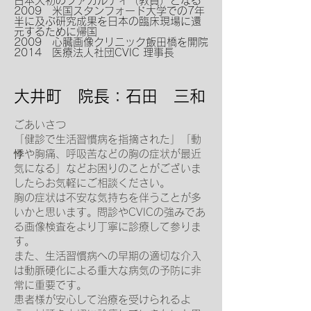
日本人初のファカルティ（教員）となる
2009 米国スタンフォード大学での7年
半に及ぶ研究成果を日本の臨床現場に還
元するために帰国
2009 心臓画像クリニック飯田橋を開院
2014 医療法人社団CVIC 理事長
大井町 院長：石田 三和
ごあいさつ
「健診で生活習慣病を指摘された」「動
悸や胸痛、呼吸苦などの胸の症状が最近
気になる」などお困りのことがございま
したらお気軽にご相談ください。
胸の症状は不安な気持ちを伴うことが多
いかと思います。問診やCVICの強みであ
る画像検査をより丁寧に診療して参りま
す。
また、生活習慣病への早期の適切な介入
は動脈硬化による重大な病気の予防に非
常に重要です。
患者様が安心して治療を受けられるよ