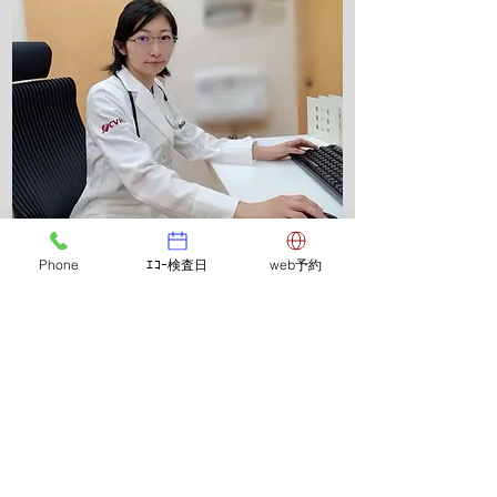
Doctor Profile 3
Phone
ｴｺｰ検査日
web予約
​医師：高濱 寛子
​ごあいさつ
お一人お一人が適切な検査・治療を安心
して受けられるよう、
丁寧な診療を心がけています。
些細なことでも遠慮なくお話しくださ