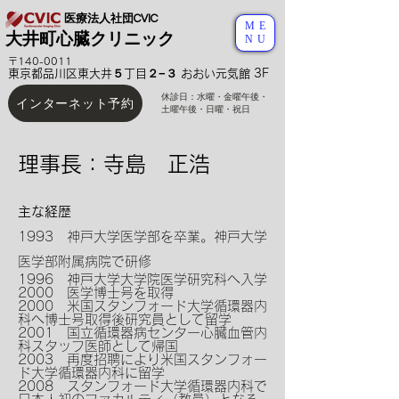
医療法人社団CVIC
ME
大井町心臓クリニック
NU
〒140-0011
東京都品川区東大井５丁目２−３ おおい元気館 3F
休診日：水曜・金曜午後
・
インターネット予約
土曜午後・日曜・祝日
理事長：寺島 正浩
主な経歴
1993 神戸大学医学部を卒業。神戸大学
医学部附属病院で研修
1996 神戸大学大学院医学研究科へ入学
2000 医学博士号を取得
2000 米国スタンフォード大学循環器内
科へ博士号取得後研究員として留学
2001 国立循環器病センター心臓血管内
科スタッフ医師として帰国
2003 再度招聘により米国スタンフォー
ド大学循環器内科に留学
2008 スタンフォード大学循環器内科で