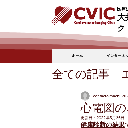
医療法
大
ク
ホーム
インターネ
全ての記事
診療日（診
contactoimachi
20
心電図の
お知らせ
更新日：
2022年5月26日
健康診断の結果