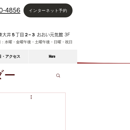
0-4856
インターネット予約
大井５丁目２−３ おおい元気館 3F
日：水曜・金曜午後
・土曜午後・日曜・祝日
日・アクセス
More
ダー
コラム