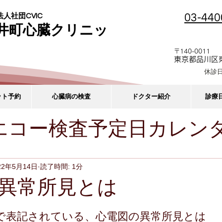
03-440
人社団CVIC
井町心臓クリニッ
〒140-0011
東京都品川区東
休診
ット予約
心臓病の検査
ドクター紹介
診療
エコー検査予定日カレン
療時間）変更のお知らせ
22年5月14日
読了時間: 1分
異常所見とは
で表記されている、心電図の異常所見とは