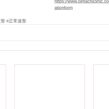
https://www.oimachiclinic.c
ationform
波形
#正常波形