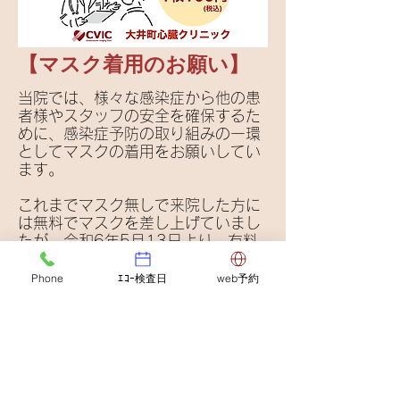
【マスク着用のお願い】
当院では、様々な感染症から他の患
者様やスタッフの安全を確保するた
めに、感染症予防の取り組みの一環
としてマスクの着用をお願いしてい
ます。
これまでマスク無しで来院した方に
は無料でマスクを差し上げていまし
たが、令和6年5月13日より、有料
化いたしました。
もしマスクをお忘れの際は、
1枚
Phone
ｴｺｰ検査日
web予約
100円（税込）
でご購入いただけま
す。
皆様のご理解とご協力を心よりお願
い申し上げます。