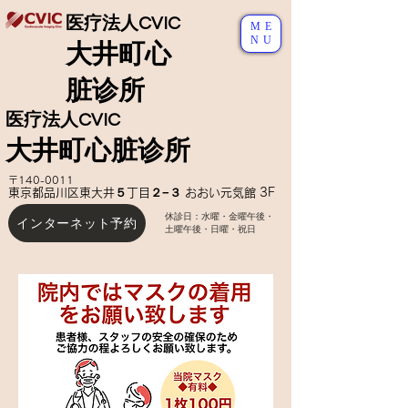
医疗法人CVIC
ME
NU
大井町心
脏诊所
医疗法人CVIC
大井町心脏诊所
〒140-0011
東京都品川区東大井５丁目２−３ おおい元気館 3F
休診日：水曜・金曜午後
・
インターネット予約
土曜午後・日曜・祝日